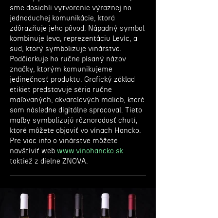
sme dosiahli vytvorenie výraznej no
jednoduchej komunikácie, ktorá
zdôrazňuje jeho pôvod. Nápadný symbol
kombinuje leva, reprezentáciu Levíc, a
sud, ktorý symbolizuje vinárstvo.
Podčiarkuje ho ručne písaný názov
značky, ktorým komunikujeme
jedinečnosť produktu. Grafický základ
etikiet predstavuje séria ručne
maľovaných, akvarelových malieb, ktoré
som následne digitálne spracoval. Tieto
maľby symbolizujú rôznorodosť chutí,
ktoré môžete objaviť vo vínach Hancko.
Pre viac info o vinárstve môžete
navštíviť web
www.vinohancko.sk
taktiež z dielne ZNOVA.