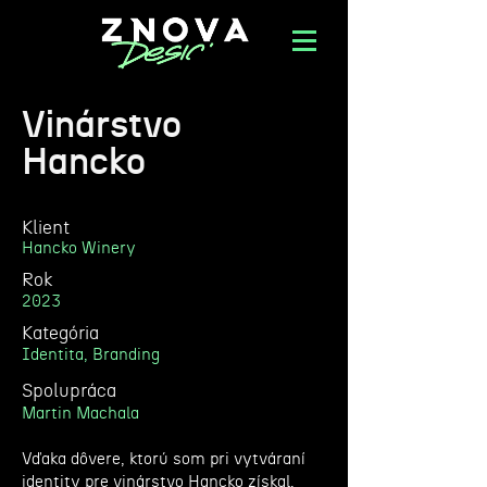
Vinárstvo
Hancko
Klient
Hancko Winery
Rok
2023
Kategória
Identita, Branding
Spolupráca
Martin Machala
Vďaka dôvere, ktorú som pri vytváraní
identity pre vinárstvo Hancko získal,