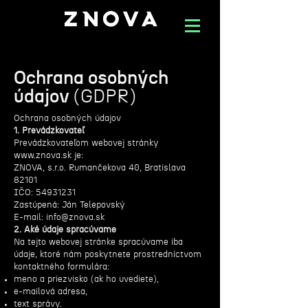
Ochrana osobných
údajov
(GDPR)
Ochrana osobných údajov
1. Prevádzkovateľ
Prevádzkovateľom webovej stránky
www.znova.sk
je:
ZNOVA, s.r.o. Rumančekova 40, Bratislava
82101
IČO: 54931231
Zastúpená: Ján Telepovský
E-mail: info@znova.sk
2. Aké údaje spracúvame
Na tejto webovej stránke spracúvame iba
údaje, ktoré nám poskytnete prostredníctvom
kontaktného formulára:
meno a priezvisko (ak ho uvediete),
e-mailová adresa,
text správy.