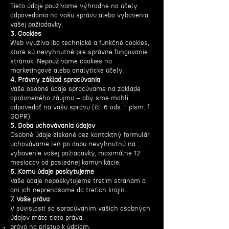
Tieto údaje používame výhradne na účely
odpovedania na vašu správu alebo vybavenia
vašej požiadavky.
3. Cookies
Web využíva iba technické a funkčné cookies,
ktoré sú nevyhnutné pre správne fungovanie
stránok. Nepoužívame cookies na
marketingové alebo analytické účely.
4. Právny základ spracúvania
Vaše osobné údaje spracúvame na základe
oprávneného záujmu – aby sme mohli
odpovedať na vašu správu (čl. 6 ods. 1 písm. f
GDPR).
5. Doba uchovávania údajov
Osobné údaje získané cez kontaktný formulár
uchovávame len po dobu nevyhnutnú na
vybavenie vašej požiadavky, maximálne 12
mesiacov od poslednej komunikácie.
6. Komu údaje poskytujeme
Vaše údaje neposkytujeme tretím stranám a
ani ich neprenášame do tretích krajín.
7. Vaše práva
V súvislosti so spracúvaním vašich osobných
údajov máte tieto práva:
právo na prístup k údajom,