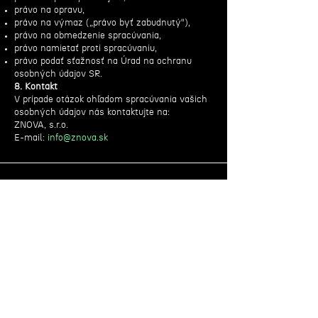
právo na opravu,
právo na výmaz („právo byť zabudnutý“),
právo na obmedzenie spracúvania,
právo namietať proti spracúvaniu,
právo podať sťažnosť na Úrad na ochranu
osobných údajov SR.
8. Kontakt
V prípade otázok ohľadom spracúvania vašich
osobných údajov nás kontaktujte na:
ZNOVA, s.r.o.
E-mail:
info@znova.sk
Máte nápad alebo
rozbehnutý
projekt?
Napíšte nám