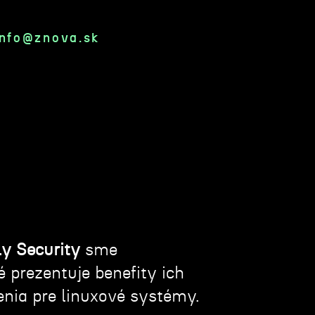
info@znova.sk
ly Security
sme
ré
prezentuje benefity ich
enia pre linuxové systémy.