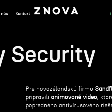
 nás
Kontakt
y Security
Pre novozélandskú firmu
Sandf
pripravili
animované video
, kto
popredného antivírusového rieš